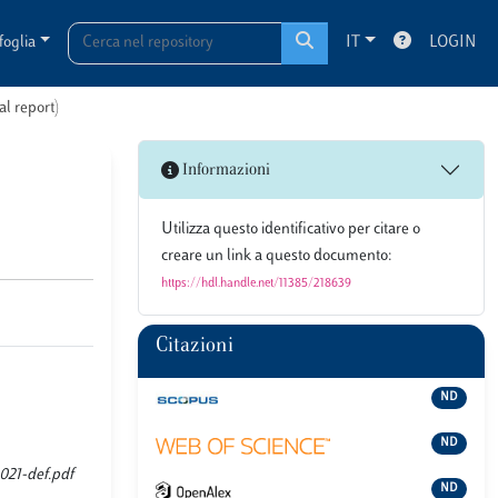
foglia
IT
LOGIN
al report)
Informazioni
Utilizza questo identificativo per citare o
creare un link a questo documento:
https://hdl.handle.net/11385/218639
Citazioni
ND
ND
2021-def.pdf
ND