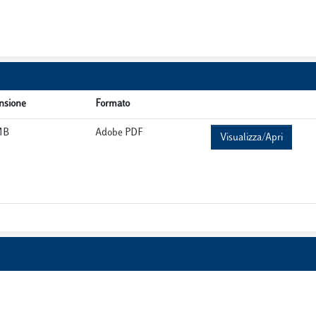
nsione
Formato
MB
Adobe PDF
Visualizza/Apri