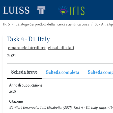
IRIS
Catalogo dei prodotti della ricerca scientifica Luiss
05 - Altra
Task 4 - D1. Italy
emanuele birritteri
;
elisabetta tatì
2021
Scheda breve
Scheda completa
Scheda comp
Anno di pubblicazione
2021
Citazione
Birritteri, Emanuele; Tatì, Elisabetta. (2021). Task 4 - D1. Italy. ht