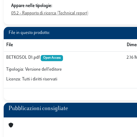
Appare nelle tipologie:
05.2 - Rapporto di ricerca (Technical report)
File in questo prodotto:
File
Dime
BETKOSOL D1.pdf
2.16 
Open Access
Tipologia: Versione dell'editore
Licenza: Tutti i diritti riservati
Pubblicazioni consigliate