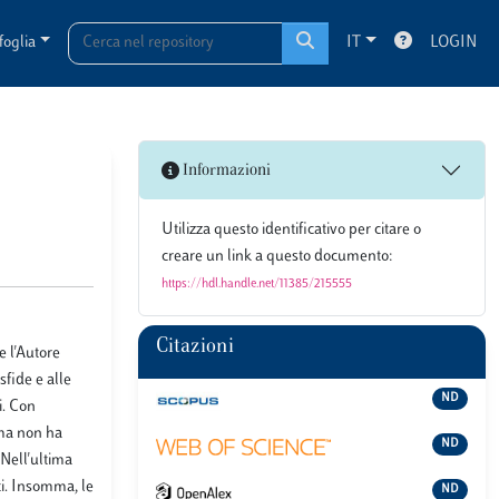
foglia
IT
LOGIN
Informazioni
Utilizza questo identificativo per citare o
creare un link a questo documento:
https://hdl.handle.net/11385/215555
Citazioni
e l'Autore
sfide e alle
ND
i. Con
 ma non ha
ND
 Nell'ultima
ti. Insomma, le
ND