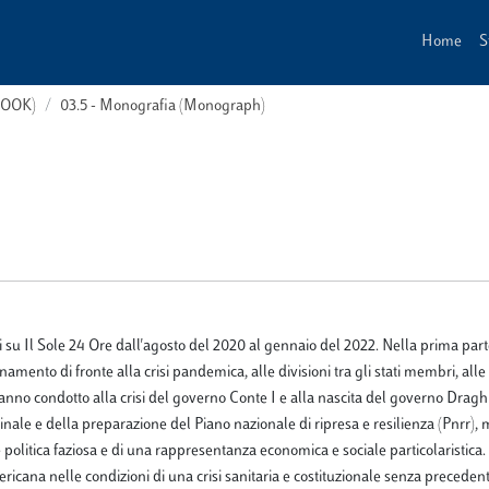
Home
S
(BOOK)
03.5 - Monografia (Monograph)
ti su Il Sole 24 Ore dall'agosto del 2020 al gennaio del 2022. Nella prima part
ento di fronte alla crisi pandemica, alle divisioni tra gli stati membri, alle 
 hanno condotto alla crisi del governo Conte I e alla nascita del governo Dragh
ccinale e della preparazione del Piano nazionale di ripresa e resilienza (Pnrr),
lite politica faziosa e di una rappresentanza economica e sociale particolaristica.
ricana nelle condizioni di una crisi sanitaria e costituzionale senza preceden