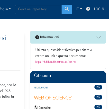
foglia
IT
LOGIN
 si
Informazioni
Utilizza questo identificativo per citare o
creare un link a questo documento:
https://hdl.handle.net/11385/215195
Citazioni
ione, non ha
ND
del 1948.
e infine lo
ND
ND