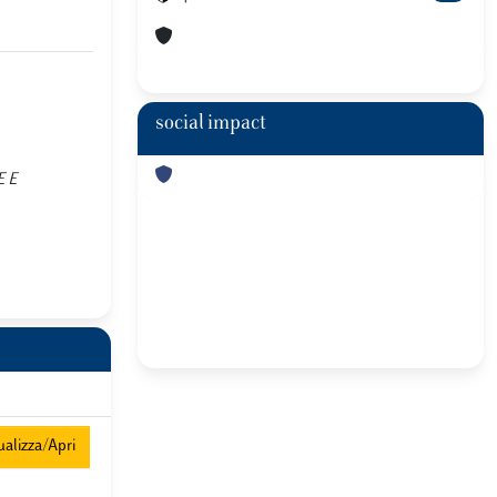
social impact
E E
alizza/Apri