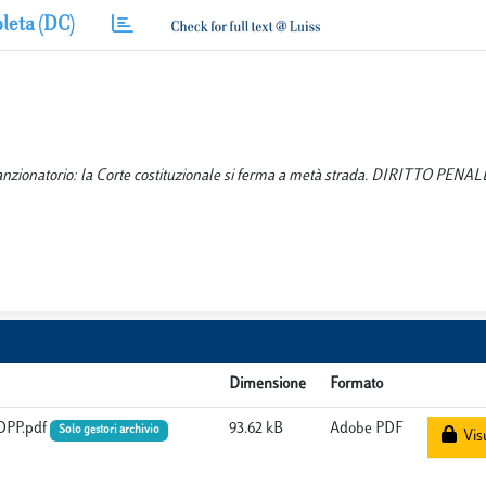
leta (DC)
anzionatorio: la Corte costituzionale si ferma a metà strada. DIRITTO PENAL
Dimensione
Formato
_DPP.pdf
93.62 kB
Adobe PDF
Solo gestori archivio
Visu