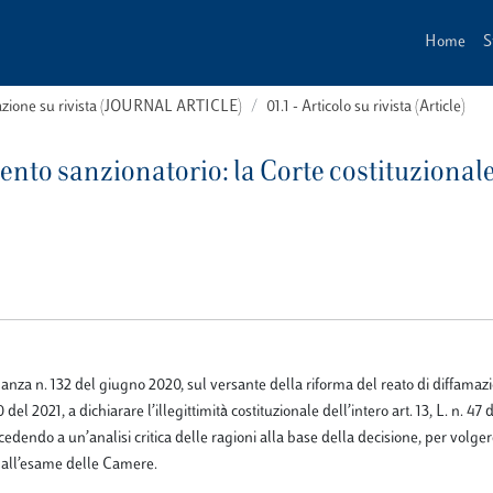
Home
S
cazione su rivista (JOURNAL ARTICLE)
01.1 - Articolo su rivista (Article)
nto sanzionatorio: la Corte costituzionale
inanza n. 132 del giugno 2020, sul versante della riforma del reato di diffamaz
del 2021, a dichiarare l’illegittimità costituzionale dell’intero art. 13, L. n. 47 
ocedendo a un’analisi critica delle ragioni alla base della decisione, per volger
ge all’esame delle Camere.