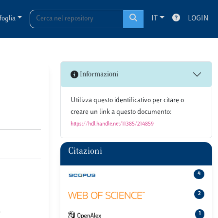
foglia
IT
LOGIN
Informazioni
Utilizza questo identificativo per citare o
creare un link a questo documento:
https://hdl.handle.net/11385/214859
Citazioni
4
2
1