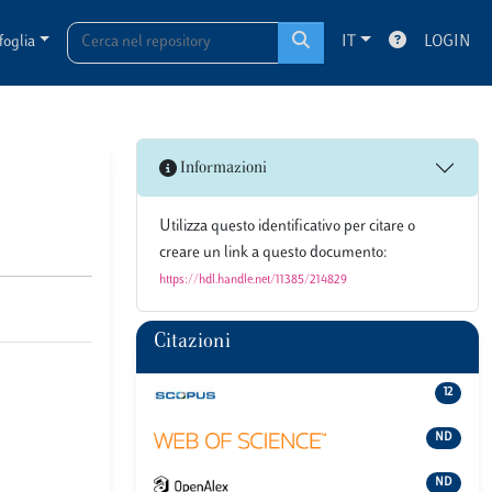
foglia
IT
LOGIN
Informazioni
Utilizza questo identificativo per citare o
creare un link a questo documento:
https://hdl.handle.net/11385/214829
Citazioni
12
ND
ND