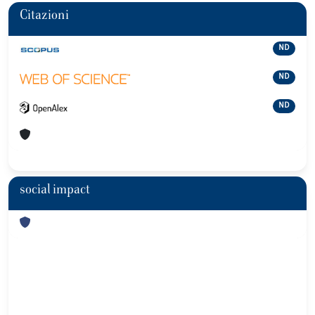
Citazioni
ND
ND
ND
social impact