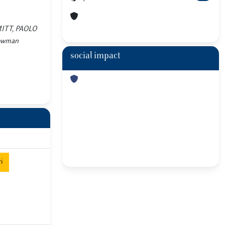
HMITT, PAOLO
Rowman
social impact
i