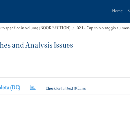
Home
S
buto specifico in volume (BOOK SECTION)
02.1 - Capitolo o saggio su m
hes and Analysis Issues
leta (DC)