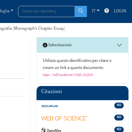
foglia
IT
LOGIN
onografia (Monograph’s Chapter/Essay)
Informazioni
Utilizza questo identificativo per citare o
creare un link a questo documento:
https://hdl.handle.net/11385/212635
Citazioni
ND
ND
ND