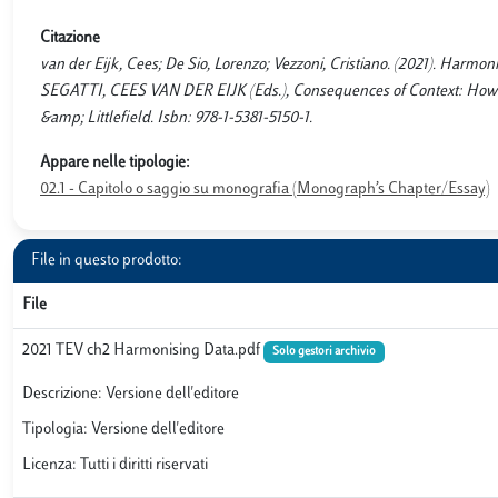
Citazione
van der Eijk, Cees; De Sio, Lorenzo; Vezzoni, Cristiano. (2021). H
SEGATTI, CEES VAN DER EIJK (Eds.), Consequences of Context: How th
&amp; Littlefield. Isbn: 978-1-5381-5150-1.
Appare nelle tipologie:
02.1 - Capitolo o saggio su monografia (Monograph’s Chapter/Essay)
File in questo prodotto:
File
2021 TEV ch2 Harmonising Data.pdf
Solo gestori archivio
Descrizione: Versione dell'editore
Tipologia: Versione dell'editore
Licenza: Tutti i diritti riservati