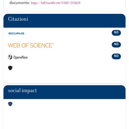
documento:
https://hdl.handle.net/11385/210829
Citazioni
ND
ND
ND
social impact