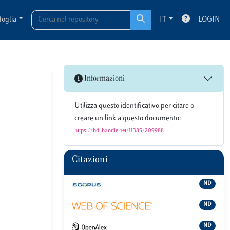
foglia
IT
LOGIN
Informazioni
Utilizza questo identificativo per citare o
creare un link a questo documento:
https://hdl.handle.net/11385/209988
Citazioni
ND
ND
ND