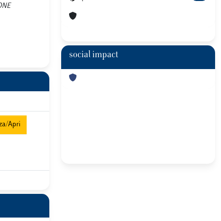
IONE
social impact
za/Apri