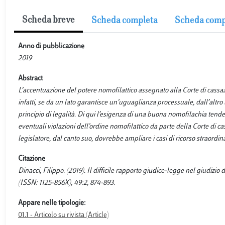
Scheda breve
Scheda completa
Scheda comp
Anno di pubblicazione
2019
Abstract
L’accentuazione del potere nomofilattico assegnato alla Corte di cassazi
infatti, se da un lato garantisce un’uguaglianza processuale, dall’altro l
principio di legalità. Di qui l’esigenza di una buona nomofilachia tenden
eventuali violazioni dell’ordine nomofilattico da parte della Corte di cas
legislatore, dal canto suo, dovrebbe ampliare i casi di ricorso straordina
Citazione
Dinacci, Filippo. (2019). Il difficile rapporto giudice-legge nel giudi
(ISSN: 1125-856X), 49:2, 874-893.
Appare nelle tipologie:
01.1 - Articolo su rivista (Article)