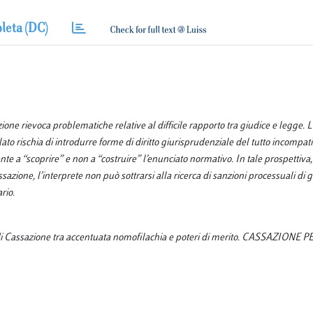
leta (DC)
one rievoca problematiche relative al difficile rapporto tra giudice e legge. L
ato rischia di introdurre forme di diritto giurisprudenziale del tutto incompatib
te a “scoprire” e non a “costruire” l’enunciato normativo. In tale prospettiva, 
sazione, l’interprete non può sottrarsi alla ricerca di sanzioni processuali di g
rio.
zio di Cassazione tra accentuata nomofilachia e poteri di merito. CASSAZIONE 