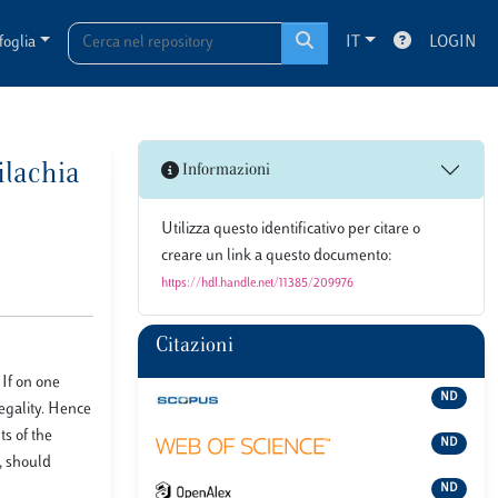
foglia
IT
LOGIN
ilachia
Informazioni
Utilizza questo identificativo per citare o
creare un link a questo documento:
https://hdl.handle.net/11385/209976
Citazioni
 If on one
ND
legality. Hence
ts of the
ND
t, should
ND