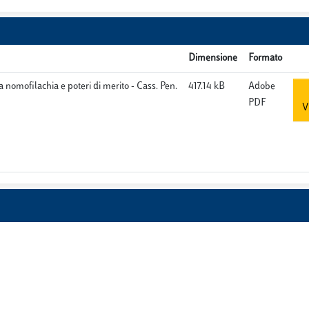
Dimensione
Formato
a nomofilachia e poteri di merito - Cass. Pen.
417.14 kB
Adobe
PDF
V