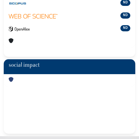
ND
ND
ND
social impact