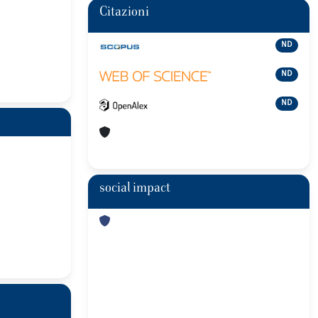
Citazioni
ND
ND
ND
social impact