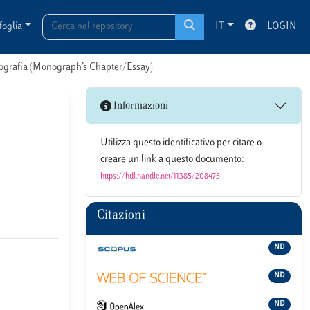
foglia
IT
LOGIN
onografia (Monograph’s Chapter/Essay)
Informazioni
Utilizza questo identificativo per citare o
creare un link a questo documento:
https://hdl.handle.net/11385/208475
Citazioni
ND
ND
ND