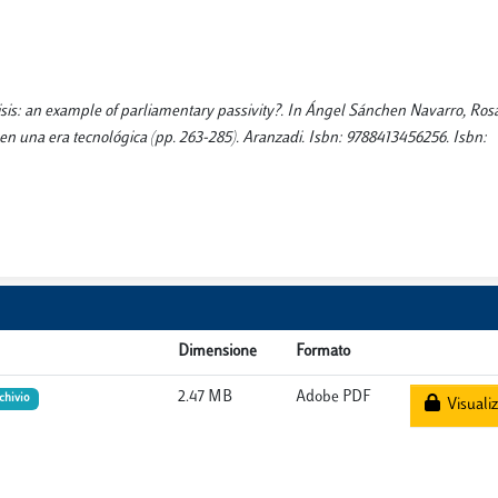
crisis: an example of parliamentary passivity?. In Ángel Sánchen Navarro, Ro
en una era tecnológica (pp. 263-285). Aranzadi. Isbn: 9788413456256. Isbn:
Dimensione
Formato
2.47 MB
Adobe PDF
rchivio
Visualiz