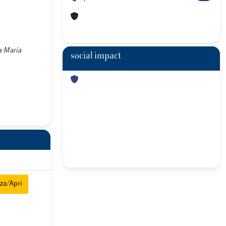
sa María
social impact
za/Apri