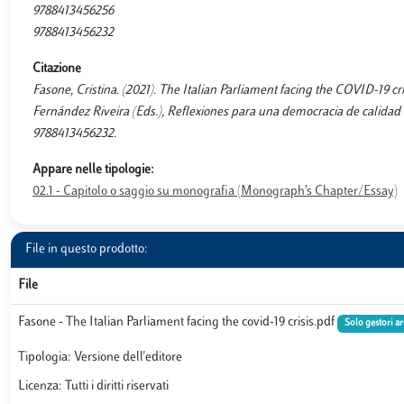
9788413456256
9788413456232
Citazione
Fasone, Cristina. (2021). The Italian Parliament facing the COVID-19 
Fernández Riveira (Eds.), Reflexiones para una democracia de calidad 
9788413456232.
Appare nelle tipologie:
02.1 - Capitolo o saggio su monografia (Monograph’s Chapter/Essay)
File in questo prodotto:
File
Fasone - The Italian Parliament facing the covid-19 crisis.pdf
Solo gestori a
Tipologia: Versione dell'editore
Licenza: Tutti i diritti riservati