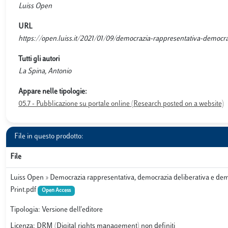
Luiss Open
URL
https://open.luiss.it/2021/01/09/democrazia-rappresentativa-democra
Tutti gli autori
La Spina, Antonio
Appare nelle tipologie:
05.7 - Pubblicazione su portale online (Research posted on a website)
File in questo prodotto:
File
Luiss Open » Democrazia rappresentativa, democrazia deliberativa e demo
Print.pdf
Open Access
Tipologia: Versione dell'editore
Licenza: DRM (Digital rights management) non definiti