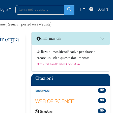
foglia
IT
LOGIN
line (Research posted on a website)
inergia
Informazioni
Utilizza questo identificativo per citare o
creare un link a questo documento:
https://hdl.handle.net/11385/208342
Citazioni
ND
ND
ND