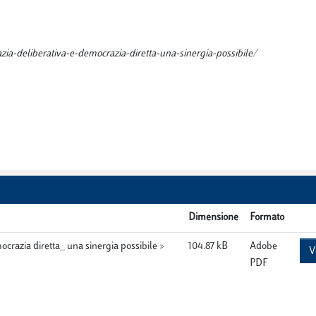
zia-deliberativa-e-democrazia-diretta-una-sinergia-possibile/
Dimensione
Formato
crazia diretta_ una sinergia possibile »
104.87 kB
Adobe
V
PDF