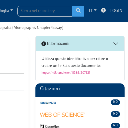
foglia
IT
LOGIN
onografia (Monograph’s Chapter/Essay)
Informazioni
Utilizza questo identificativo per citare o
creare un link a questo documento:
https://hdl.handle.net/11385/207521
Citazioni
ND
ND
ND