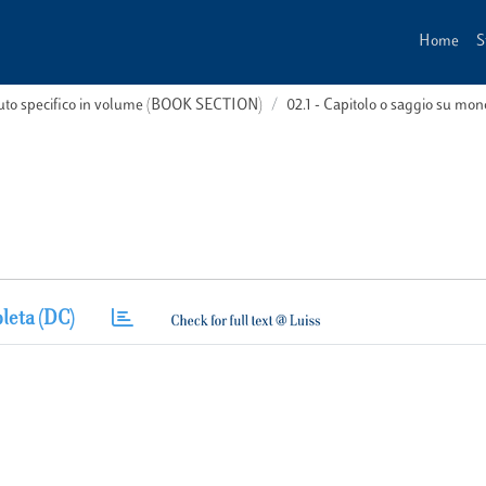
Home
S
buto specifico in volume (BOOK SECTION)
02.1 - Capitolo o saggio su m
leta (DC)