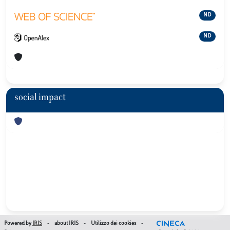
ND
ND
social impact
Powered by
IRIS
-
about IRIS
-
Utilizzo dei cookies
-