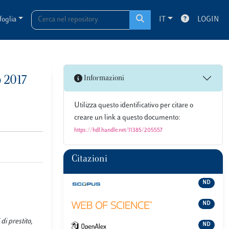
foglia
IT
LOGIN
 2017
Informazioni
Utilizza questo identificativo per citare o
creare un link a questo documento:
https://hdl.handle.net/11385/205557
Citazioni
ND
ND
i prestito,
ND