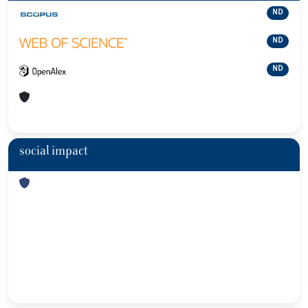
ND
ND
ND
social impact