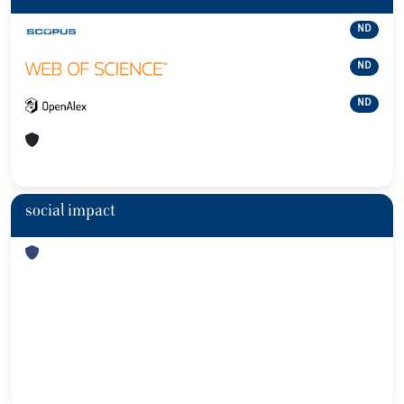
ND
ND
ND
social impact