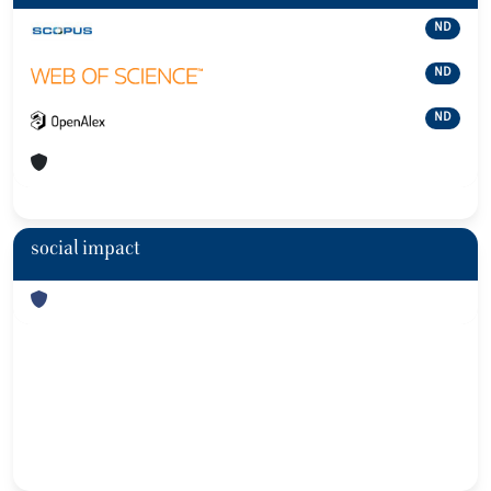
ND
ND
ND
social impact