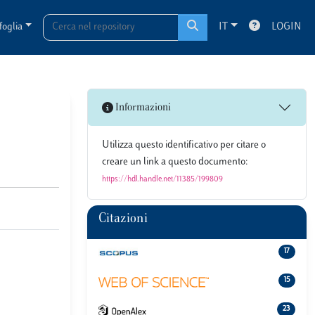
foglia
IT
LOGIN
Informazioni
Utilizza questo identificativo per citare o
creare un link a questo documento:
https://hdl.handle.net/11385/199809
Citazioni
17
15
23