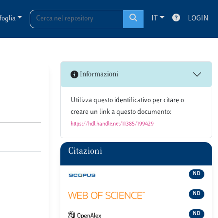
foglia
IT
LOGIN
Informazioni
Utilizza questo identificativo per citare o
creare un link a questo documento:
https://hdl.handle.net/11385/199429
Citazioni
ND
ND
ND