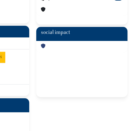
social impact
i