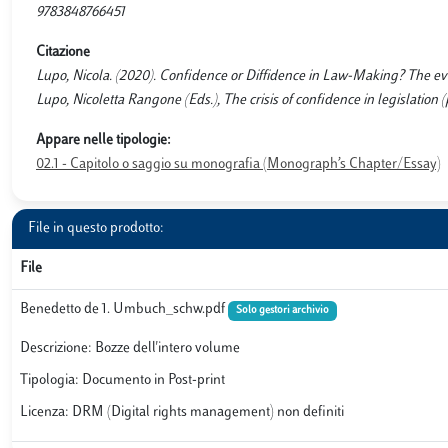
9783848766451
Citazione
Lupo, Nicola. (2020). Confidence or Diffidence in Law-Making? The evo
Lupo, Nicoletta Rangone (Eds.), The crisis of confidence in legislatio
Appare nelle tipologie:
02.1 - Capitolo o saggio su monografia (Monograph’s Chapter/Essay)
File in questo prodotto:
File
Benedetto de 1. Umbuch_schw.pdf
Solo gestori archivio
Descrizione: Bozze dell'intero volume
Tipologia: Documento in Post-print
Licenza: DRM (Digital rights management) non definiti