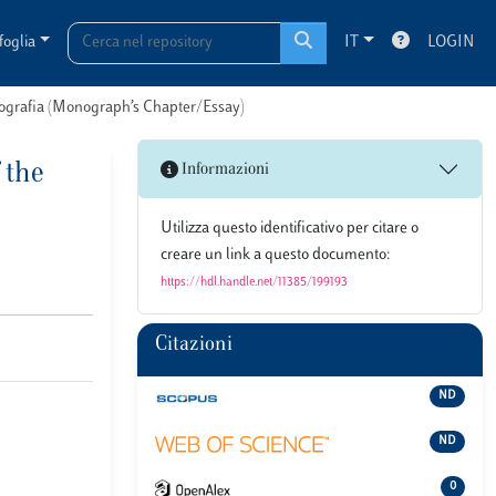
foglia
IT
LOGIN
onografia (Monograph’s Chapter/Essay)
 the
Informazioni
Utilizza questo identificativo per citare o
creare un link a questo documento:
https://hdl.handle.net/11385/199193
Citazioni
ND
ND
0