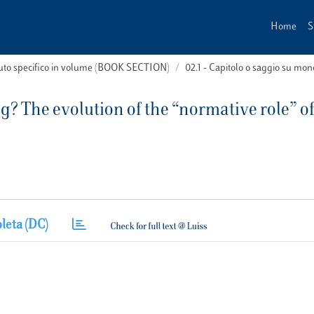
Home
S
buto specifico in volume (BOOK SECTION)
02.1 - Capitolo o saggio su m
? The evolution of the “normative role” of
leta (DC)