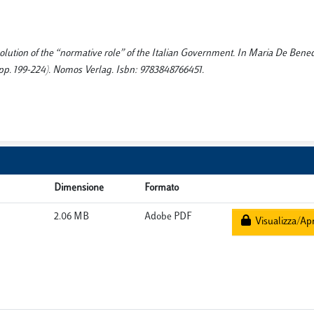
lution of the “normative role” of the Italian Government. In Maria De Bened
n (pp. 199-224). Nomos Verlag. Isbn: 9783848766451.
Dimensione
Formato
2.06 MB
Adobe PDF
Visualizza/Apr