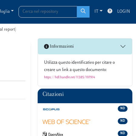
foglia
IT
LOGIN
al report)
Informazioni
Utilizza questo identificativo per citare o
creare un link a questo documento:
https://hdl.handle.net/11385/197914
Citazioni
ND
ND
ND