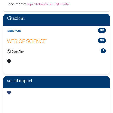
documento:
https://hdl.handle.net/11385/197877
Citazioni
ND
ND
2
social impact