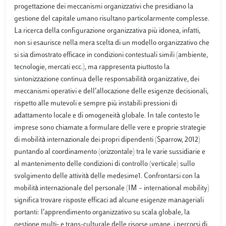
progettazione dei meccanismi organizzativi che presidiano la
gestione del capitale umano risultano particolarmente complesse.
La ricerca della configurazione organizzativa più idonea, infatti,
non si esaurisce nella mera scelta di un modello organizzativo che
si sia dimostrato efficace in condizioni contestuali simili (ambiente,
tecnologie, mercati ecc.), ma rappresenta piuttosto la
sintonizzazione continua delle responsabilità organizzative, dei
meccanismi operativi e dell’allocazione delle esigenze decisionali,
rispetto alle mutevoli e sempre più instabili pressioni di
adattamento locale e di omogeneità globale. In tale contesto le
imprese sono chiamate a formulare delle vere e proprie strategie
di mobilità internazionale dei propri dipendenti (Sparrow, 2012)
puntando al coordinamento (orizzontale) tra le varie sussidiarie e
al mantenimento delle condizioni di controllo (verticale) sullo
svolgimento delle attività delle medesime1. Confrontarsi con la
mobilità internazionale del personale (IM – international mobility)
significa trovare risposte efficaci ad alcune esigenze manageriali
portanti: l’apprendimento organizzativo su scala globale, la
gestione multi- e trans-culturale delle risorse umane, i percorsi di