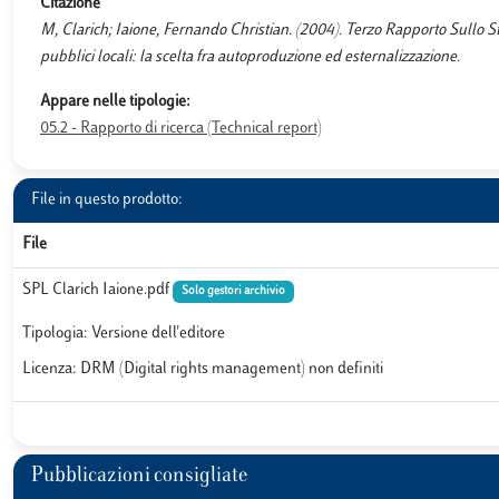
Citazione
M, Clarich; Iaione, Fernando Christian. (2004). Terzo Rapporto Sullo Sta
pubblici locali: la scelta fra autoproduzione ed esternalizzazione.
Appare nelle tipologie:
05.2 - Rapporto di ricerca (Technical report)
File in questo prodotto:
File
SPL Clarich Iaione.pdf
Solo gestori archivio
Tipologia: Versione dell'editore
Licenza: DRM (Digital rights management) non definiti
Pubblicazioni consigliate