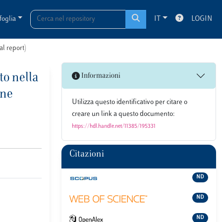
foglia
IT
LOGIN
al report)
to nella
Informazioni
one
Utilizza questo identificativo per citare o
creare un link a questo documento:
https://hdl.handle.net/11385/195331
Citazioni
ND
ND
ND