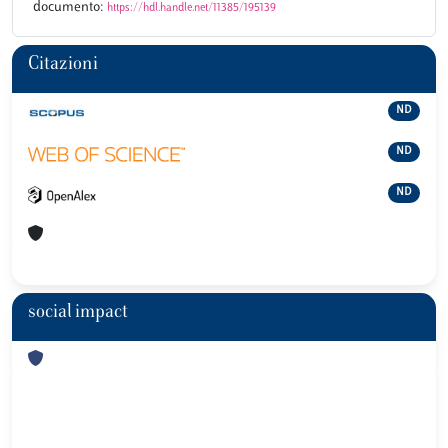
documento:
https://hdl.handle.net/11385/195139
Citazioni
ND
ND
ND
social impact