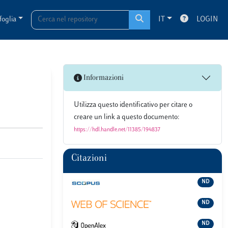
foglia
IT
LOGIN
Informazioni
Utilizza questo identificativo per citare o
creare un link a questo documento:
https://hdl.handle.net/11385/194837
Citazioni
ND
ND
ND