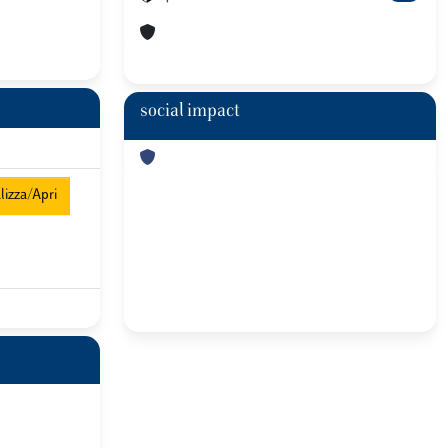
social impact
izza/Apri