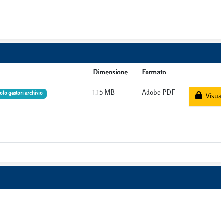
Dimensione
Formato
1.15 MB
Adobe PDF
olo gestori archivio
Visual