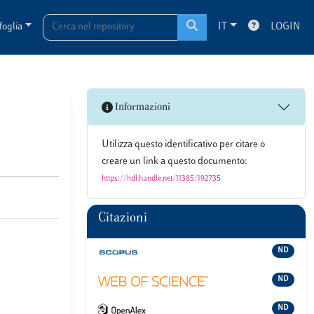
foglia
IT
LOGIN
Informazioni
Utilizza questo identificativo per citare o
creare un link a questo documento:
https://hdl.handle.net/11385/192735
Citazioni
ND
ND
ND