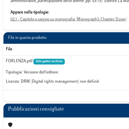
amministrative, partecipazione delle donne (pp. 53-75). Editrice La M
Appare nelle tipologie:
02.1 - Capitolo o saggio su monografia (Monograph’s Chapter/Essay)
File in questo prodotto:
File
FORLENZA.pdf
Solo gestori archivio
Tipologia: Versione dell'editore
Licenza: DRM (Digital rights management) non definiti
Pubblicazioni consigliate