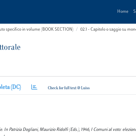
Home
S
buto specifico in volume (BOOK SECTION)
02.1 - Capitolo o saggio su m
ttorale
leta (DC)
e. In Patrizia Dogliani, Maurizio Ridolfi (Eds.), 1946, I Comuni al voto: elezioni