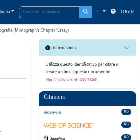
foglia
IT
LOGIN
onografia (Monograph’s Chapter/Essay)
Informazioni
Utilizza questo identificativo per citare o
creare un link a questo documento:
https://hdl.handle.net/11385/192611
Citazioni
ND
ND
ND