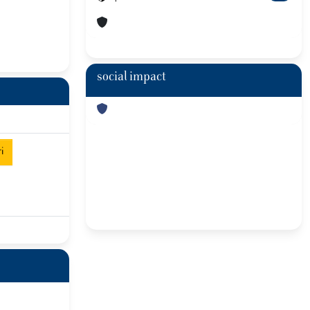
social impact
i