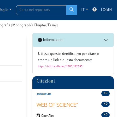
foglia
IT
LOGIN
onografia (Monograph’s Chapter/Essay)
Informazioni
Utilizza questo identificativo per citare o
creare un link a questo documento:
https://hdl.handle.net/11385/192495
Citazioni
ND
ND
ND