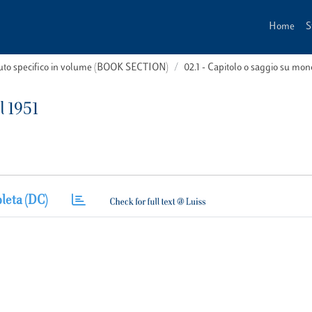
Home
S
buto specifico in volume (BOOK SECTION)
02.1 - Capitolo o saggio su m
l 1951
leta (DC)