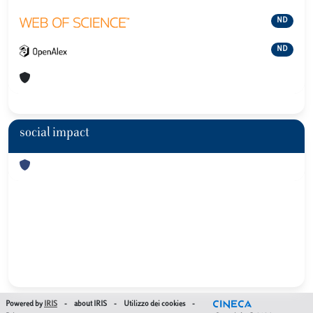
ND
ND
social impact
Powered by
IRIS
-
about IRIS
-
Utilizzo dei cookies
-