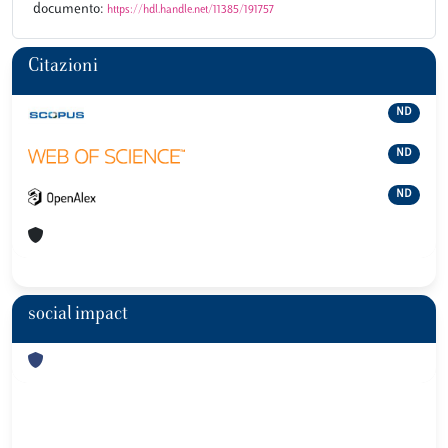
documento:
https://hdl.handle.net/11385/191757
Citazioni
ND
ND
ND
social impact