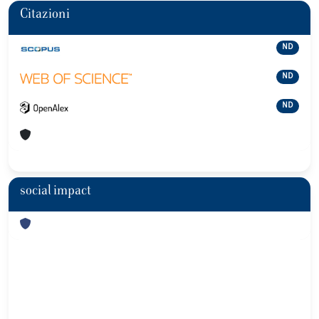
Citazioni
ND
ND
ND
social impact