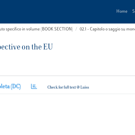
Home
S
buto specifico in volume (BOOK SECTION)
02.1 - Capitolo o saggio su m
ective on the EU
leta (DC)