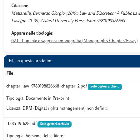
Citazione
Mattarella, Bernardo Giorgio. (2019). Law and Discretion: A Public Law
Law (pp. 21-39). Oxford University Press. Isbn: 9780198826668.
Appare nelle tipologie:
02.1 - Capitolo o saggio su monografia (Monograph’s Chapter/Essay)
File in questo prodotto:
File
chapter_law_9780198826668_chapter_2.pdf
Solo gestori archivio
Tipologia: Documento in Pre-print
Licenza: DRM (Digital rights management) non definiti
11385-191628.pdf
Solo gestori archivio
Tipologia: Versione dell'editore