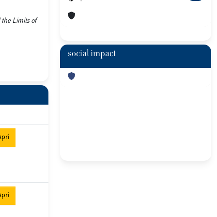
the Limits of
social impact
pri
pri