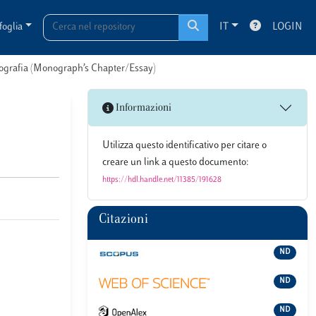
foglia
IT
LOGIN
onografia (Monograph’s Chapter/Essay)
Informazioni
Utilizza questo identificativo per citare o
creare un link a questo documento:
https://hdl.handle.net/11385/191628
Citazioni
ND
ND
ND