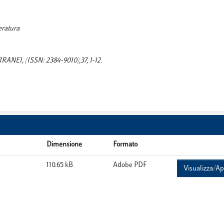
eratura
ANEI, (ISSN: 2384-9010),37, 1-12.
Dimensione
Formato
110.65 kB
Adobe PDF
Visualizza/Ap