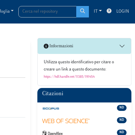
foglia
IT
LOGIN
Informazioni
Utilizza questo identificativo per citare o
creare un link a questo documento:
https://hdl.handle.net/11385/191454
Citazioni
ND
ND
ND