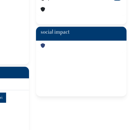
social impact
ri