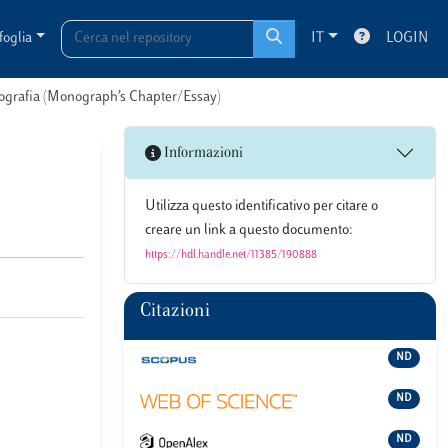
foglia
IT
LOGIN
onografia (Monograph’s Chapter/Essay)
Informazioni
Utilizza questo identificativo per citare o
creare un link a questo documento:
https://hdl.handle.net/11385/190888
Citazioni
ND
ND
ND