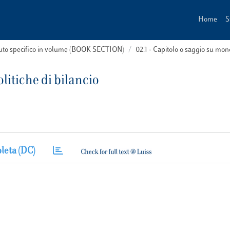
Home
S
buto specifico in volume (BOOK SECTION)
02.1 - Capitolo o saggio su m
litiche di bilancio
leta (DC)