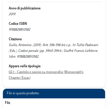
Anno di pubblicazione
2019
Codice ISBN
9788828810582
Citazione
Gullo, Antonino. (2019). Artt. 596-596 bis c.p.. In Tullio Padovani
(Eds.), Codice penale (pp. 3940-3944). Giuffrè Francis Lefebvre.
Isbn: 9788828810582.
Appare nelle tipologie:
02.1 - Capitolo o saggio su monografia (Monograph’s
Chapter/Essay)
File in questo prodotto:
File