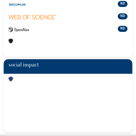
ND
ND
ND
social impact