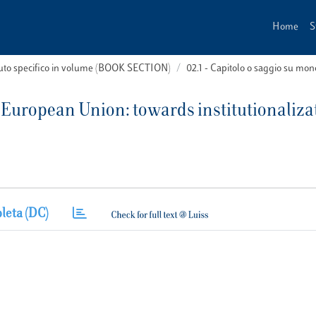
Home
S
buto specifico in volume (BOOK SECTION)
02.1 - Capitolo o saggio su m
 European Union: towards institutionaliza
leta (DC)