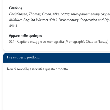
Citazione
Christiansen, Thomas; Groen, Afke. (2019). Inter-parliamentary cooper
Müftüler-Baç; Jan Wouters (Eds.), Parliamentary Cooperation and Dipl
884 3.
Appare nelle tipologie:
02.1 - Capitolo o saggio su monografia (Monograph’s Chapter/Essay)
File in questo prodotto:
Non ci sono file associati a questo prodotto.