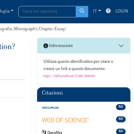
foglia
IT
LOGIN
onografia (Monograph’s Chapter/Essay)
tion?
Informazioni
Utilizza questo identificativo per citare o
creare un link a questo documento:
https://hdl.handle.net/11385/189094
Citazioni
ND
ND
ND