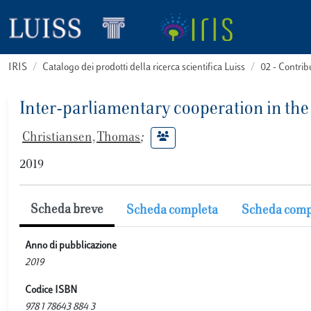
IRIS
Catalogo dei prodotti della ricerca scientifica Luiss
02 - Contri
Inter-parliamentary cooperation in the
Christiansen, Thomas
;
2019
Scheda breve
Scheda completa
Scheda comp
Anno di pubblicazione
2019
Codice ISBN
978 1 78643 884 3