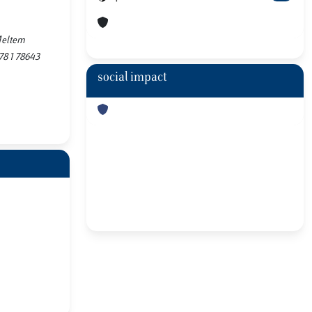
 Meltem
78 1 78643
social impact