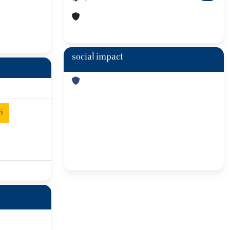
social impact
i