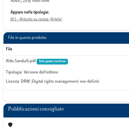
404X), 25:6, 1495-1499.
Appare nelle tipologie:
01.1 - Articolo su rivista (Article)
File in questo prodotto:
File
Aldo Sandulli.pdf
Solo gestori archivio
Tipologia: Versione dell'editore
Licenza: DRM (Digital rights management) non definiti
Pubblicazioni consigliate