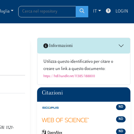
foglia
IT
LOGIN
Informazioni
Utilizza questo identificativo per citare o
creare un link a questo documento:
https://hdl.handle.net/11385/188800
Citazioni
ND
ND
N: 1121-
ND