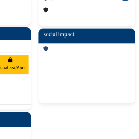
social impact
isualizza/Apri