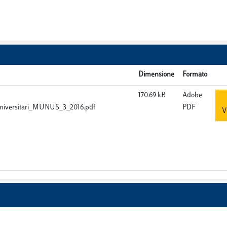
Dimensione
Formato
170.69 kB
Adobe
universitari_MUNUS_3_2016.pdf
PDF
V