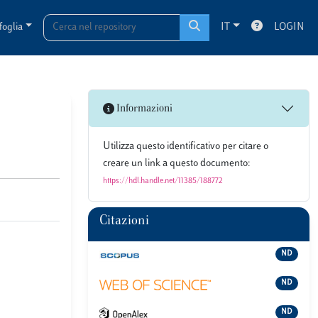
foglia
IT
LOGIN
Informazioni
Utilizza questo identificativo per citare o
creare un link a questo documento:
https://hdl.handle.net/11385/188772
Citazioni
ND
ND
ND