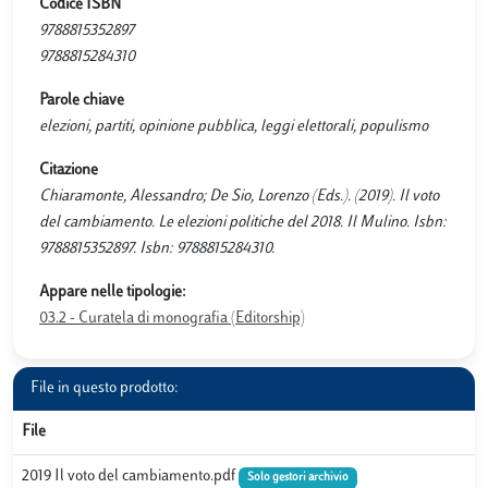
Codice ISBN
9788815352897
9788815284310
Parole chiave
elezioni, partiti, opinione pubblica, leggi elettorali, populismo
Citazione
Chiaramonte, Alessandro; De Sio, Lorenzo (Eds.). (2019). Il voto
del cambiamento. Le elezioni politiche del 2018. Il Mulino. Isbn:
9788815352897. Isbn: 9788815284310.
Appare nelle tipologie:
03.2 - Curatela di monografia (Editorship)
File in questo prodotto:
File
2019 Il voto del cambiamento.pdf
Solo gestori archivio