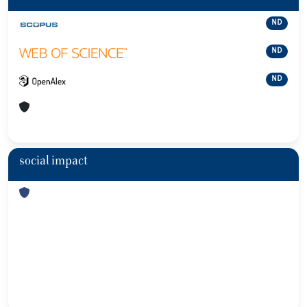
ND
ND
ND
social impact