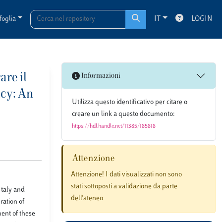
foglia
IT
LOGIN
are il
Informazioni
icy: An
Utilizza questo identificativo per citare o
creare un link a questo documento:
https://hdl.handle.net/11385/185818
Attenzione
Attenzione! I dati visualizzati non sono
stati sottoposti a validazione da parte
Italy and
dell'ateneo
ration of
ent of these