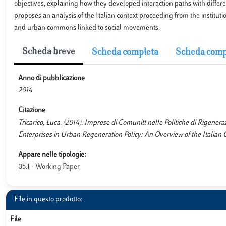
objectives, explaining how they developed interaction paths with diffe
proposes an analysis of the Italian context proceeding from the institut
and urban commons linked to social movements.
Scheda breve
Scheda completa
Scheda comp
Anno di pubblicazione
2014
Citazione
Tricarico, Luca. (2014). Imprese di Comunitt nelle Politiche di Rigene
Enterprises in Urban Regeneration Policy: An Overview of the Ital
Appare nelle tipologie:
05.1 - Working Paper
File in questo prodotto:
File