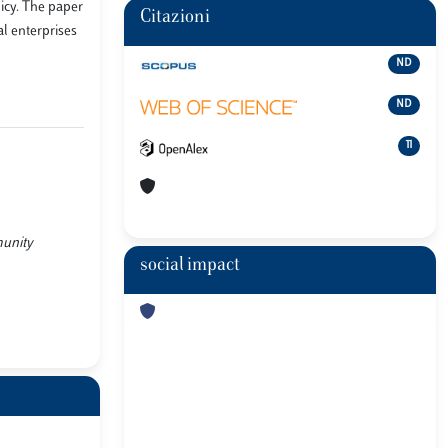
icy. The paper
Citazioni
al enterprises
ND
ND
11
munity
social impact