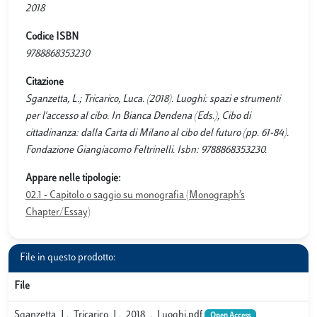
2018
Codice ISBN
9788868353230
Citazione
Sganzetta, L.; Tricarico, Luca. (2018). Luoghi: spazi e strumenti
per l'accesso al cibo. In Bianca Dendena (Eds.), Cibo di
cittadinanza: dalla Carta di Milano al cibo del futuro (pp. 61-84).
Fondazione Giangiacomo Feltrinelli. Isbn: 9788868353230.
Appare nelle tipologie:
02.1 - Capitolo o saggio su monografia (Monograph’s
Chapter/Essay)
File in questo prodotto:
File
Sganzetta_L._Tricarico_L._2018_._Luoghi.pdf
Open Access