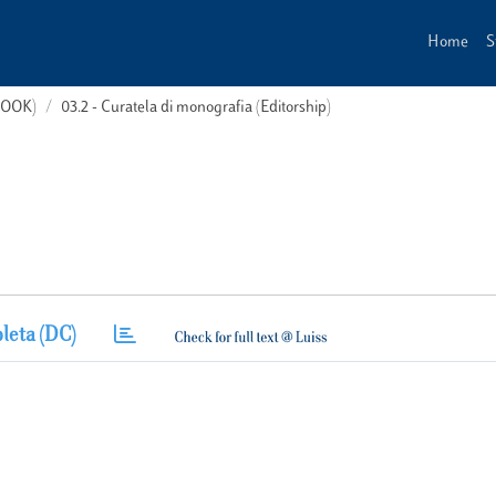
Home
S
(BOOK)
03.2 - Curatela di monografia (Editorship)
leta (DC)