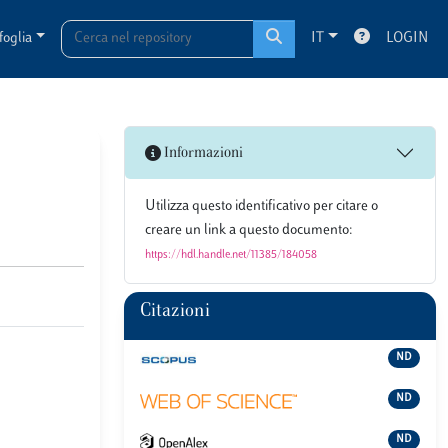
foglia
IT
LOGIN
Informazioni
Utilizza questo identificativo per citare o
creare un link a questo documento:
https://hdl.handle.net/11385/184058
Citazioni
ND
ND
ND