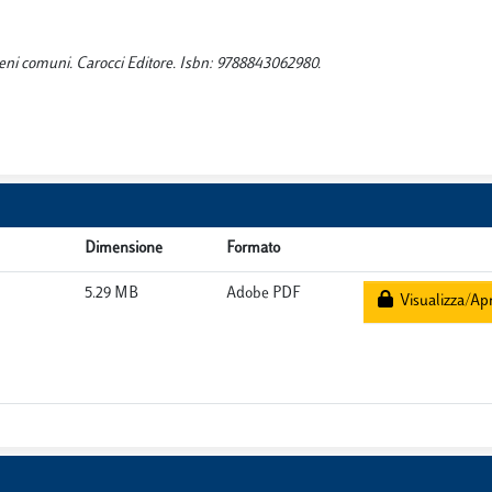
i beni comuni. Carocci Editore. Isbn: 9788843062980.
Dimensione
Formato
5.29 MB
Adobe PDF
Visualizza/Apr