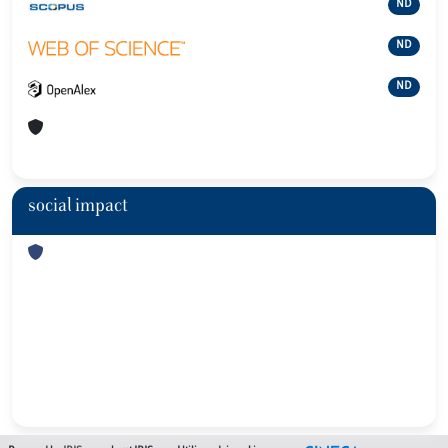
ND
ND
ND
social impact