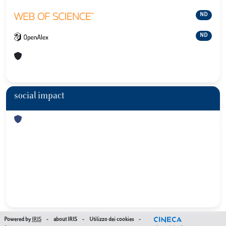
ND
ND
social impact
Powered by
IRIS
-
about IRIS
-
Utilizzo dei cookies
-